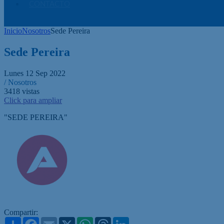
CONTACTO
Inicio
Nosotros
Sede Pereira
Sede Pereira
Lunes 12 Sep 2022
/ Nosotros
3418
vistas
Click para ampliar
"SEDE PEREIRA"
Compartir:
Share
Facebook
Email
X
WhatsApp
Threads
LinkedIn