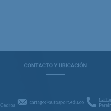
CONTACTO Y UBICACIÓN
Carta
cartago@autosport.edu.co
s Cedros
Perei