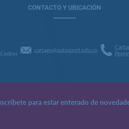
CONTACTO Y UBICACIÓN
Carta
cartago@autosport.edu.co
s Cedros
Perei
scríbete para estar enterado de novedad