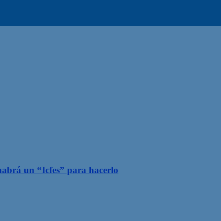
habrá un “Icfes” para hacerlo