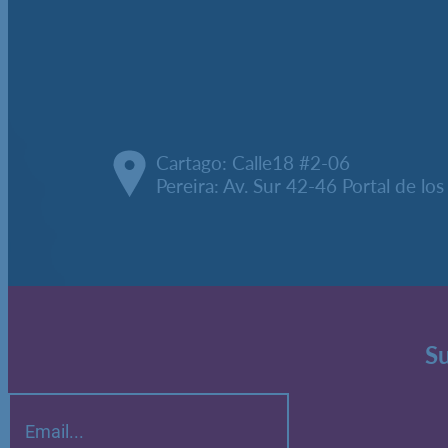
Cartago: Calle18 #2-06
Pereira: Av. Sur 42-46 Portal de lo
Su