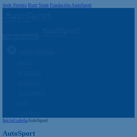
Sede Pereira
Runt
Simit
Fundación AutoSport
Toggle Navigation
+573117761589
INICIO
NOSOTROS
SERVICIOS
TESTIMONIOS
BLOG
CONTACTO
Inicio
Galería
AutoSport
AutoSport