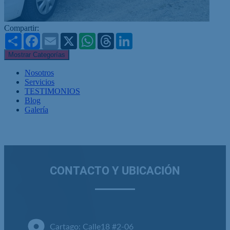
Compartir:
Share
Facebook
Email
X
WhatsApp
Threads
LinkedIn
Mostrar Categorías
Nosotros
Servicios
TESTIMONIOS
Blog
Galería
CONTACTO Y UBICACIÓN
Cartago: Calle18 #2-06